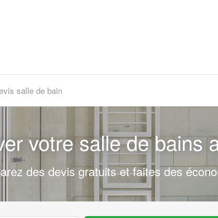
evis salle de bain
er votre salle de bains a
rez des devis gratuits et faites des écono