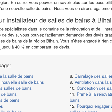
égion. En outre, vous pouvez en savoir plus sur les possibili
 d’une nouvelle salle de bains. Nous vous en dirons égalemen
ur installateur de salles de bains à Biha
spécialistes dans le domaine de la rénovation et de l’instal
e de devis, vous pouvez facilement demander des devis gratu
les de bains de la région Bihain. Vous n’êtes engagé à rien 
usqu’à 40 % en comparant les devis.
page:
e la salle de bains
8.
Carrelage des salle
 nouvelle salle de bains
9.
Ventilation dans la s
s salles de bains
10.
Conception des sal
 de bains
11.
Prime à la rénovat
es de bains
bains
es
12.
Pourquoi engager u
lle de bains
salles de bains