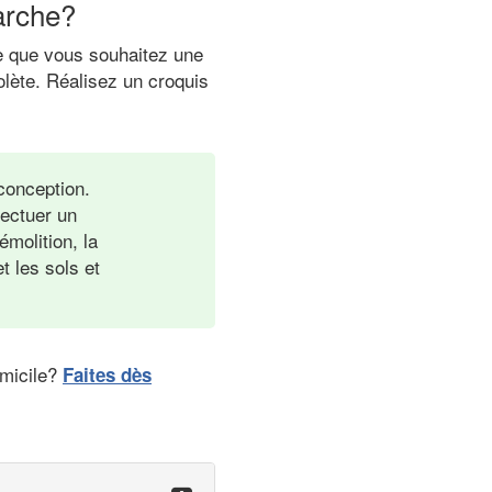
arche?
re que vous souhaitez une
olète. Réalisez un croquis
 conception.
fectuer un
émolition, la
t les sols et
omicile?
Faites dès