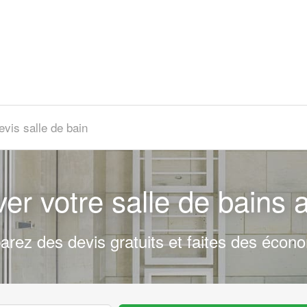
evis salle de bain
er votre salle de bains a
rez des devis gratuits et faites des écono