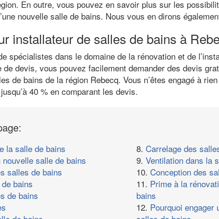
égion. En outre, vous pouvez en savoir plus sur les possibili
 d’une nouvelle salle de bains. Nous vous en dirons égalemen
ur installateur de salles de bains à Reb
spécialistes dans le domaine de la rénovation et de l’instal
e de devis, vous pouvez facilement demander des devis gratu
les de bains de la région Rebecq. Vous n’êtes engagé à rien
usqu’à 40 % en comparant les devis.
page:
e la salle de bains
8.
Carrelage des salle
 nouvelle salle de bains
9.
Ventilation dans la s
s salles de bains
10.
Conception des sal
 de bains
11.
Prime à la rénovat
es de bains
bains
es
12.
Pourquoi engager u
lle de bains
salles de bains