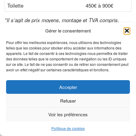
Toilette
450€ à 900€
*Il s’agit de prix moyens, montage et TVA compris.
Vous êtes curieux de connaître les coûts exacts ?
Gérer le consentement
Demande de devis gratuits
.
Pour offrir les meilleures expériences, nous utilisons des technologies
telles que les cookies pour stocker et/ou accéder aux informations des
appareils. Le fait de consentir à ces technologies nous permettra de traiter
Naviguez directement vers:
des données telles que le comportement de navigation ou les ID uniques
sur ce site. Le fait de ne pas consentir ou de retirer son consentement peut
1.
Cabine de douche
avoir un effet négatif sur certaines caractéristiques et fonctions.
2.
Installer une douche de plain-pied
3.
Chauffage des salles de bains
Accepter
4.
Éclairage des salles de bains
Refuser
5.
Pose baignoire
6.
Lavabo
Voir les préférences
7.
Toilette suspendue
Politique de cookies