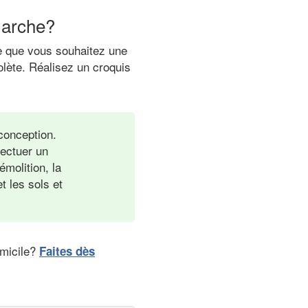
marche?
re que vous souhaitez une
olète. Réalisez un croquis
 conception.
fectuer un
émolition, la
t les sols et
omicile?
Faites dès