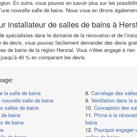
égion. En outre, vous pouvez en savoir plus sur les possibili
 d’une nouvelle salle de bains. Nous vous en dirons égalemen
ur installateur de salles de bains à Hers
spécialistes dans le domaine de la rénovation et de l’instal
e de devis, vous pouvez facilement demander des devis gratu
les de bains de la région Herstal. Vous n’êtes engagé à rien
usqu’à 40 % en comparant les devis.
page:
e la salle de bains
8.
Carrelage des salle
 nouvelle salle de bains
9.
Ventilation dans la s
s salles de bains
10.
Conception des sal
 de bains
11.
Prime à la rénovat
es de bains
bains
es
12.
Pourquoi engager u
lle de bains
salles de bains