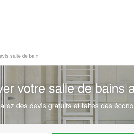
evis salle de bain
er votre salle de bains a
rez des devis gratuits et faites des écono